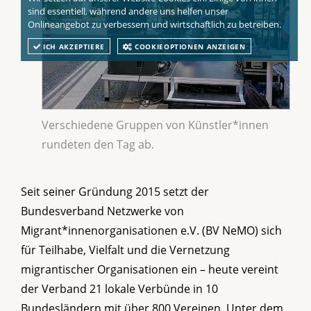
sind essentiell, während andere uns helfen unser
Onlineangebot zu verbessern und wirtschaftlich zu betreiben.
ICH AKZEPTIERE
COOKIEOPTIONEN ANZEIGEN
Verschiedene Gruppen von Künstler*innen
rundeten den Tag ab.
Seit seiner Gründung 2015 setzt der
Bundesverband Netzwerke von
Migrant*innenorganisationen e.V. (BV NeMO) sich
für Teilhabe, Vielfalt und die Vernetzung
migrantischer Organisationen ein – heute vereint
der Verband 21 lokale Verbünde in 10
Bundesländern mit über 800 Vereinen. Unter dem