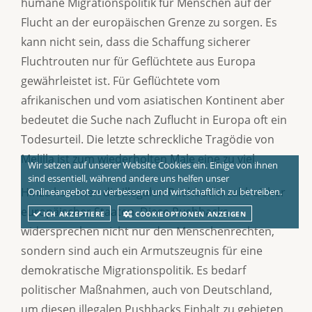
humane Migrationspolitik für Menschen auf der
Flucht an der europäischen Grenze zu sorgen. Es
kann nicht sein, dass die Schaffung sicherer
Fluchtrouten nur für Geflüchtete aus Europa
gewährleistet ist. Für Geflüchtete vom
afrikanischen und vom asiatischen Kontinent aber
bedeutet die Suche nach Zuflucht in Europa oft ein
Todesurteil. Die letzte schreckliche Tragödie von
Melilla ist zum wiederholten Male eine zu viel.
Wir setzen auf unserer Website Cookies ein. Einige von ihnen
sind essentiell, während andere uns helfen unser
Hinzu kommen die illegalen Pushbacks zahlreicher
Onlineangebot zu verbessern und wirtschaftlich zu betreiben.
europäischer Staaten. Diese Pushbacks
ICH AKZEPTIERE
COOKIEOPTIONEN ANZEIGEN
widersprechen nicht nur den Menschenrechten,
sondern sind auch ein Armutszeugnis für eine
demokratische Migrationspolitik. Es bedarf
politischer Maßnahmen, auch von Deutschland,
um diesen illegalen Pushbacks Einhalt zu gebieten.