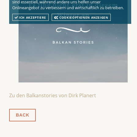
sind essentiell, während andere uns helfen unser
Onlineangebot zu verbessern und wirtschaftlich zu betreiben.
ICH AKZEPTIERE
COOKIEOPTIONEN ANZEIGEN
Zu den Balkanstories von Dirk Planert
BACK