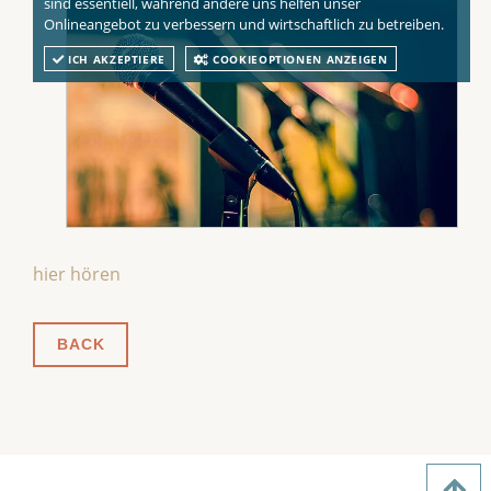
sind essentiell, während andere uns helfen unser
Onlineangebot zu verbessern und wirtschaftlich zu betreiben.
ICH AKZEPTIERE
COOKIEOPTIONEN ANZEIGEN
hier hören
BACK