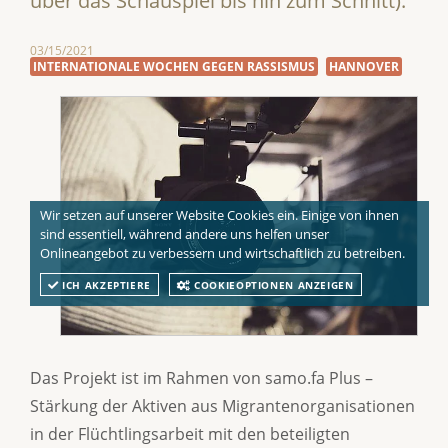
über das Schauspiel bis hin zum Schnitt).
03/15/2021
INTERNATIONALE WOCHEN GEGEN RASSISMUS
HANNOVER
Wir setzen auf unserer Website Cookies ein. Einige von ihnen
sind essentiell, während andere uns helfen unser
Onlineangebot zu verbessern und wirtschaftlich zu betreiben.
ICH AKZEPTIERE
COOKIEOPTIONEN ANZEIGEN
Das Projekt ist im Rahmen von samo.fa Plus –
Stärkung der Aktiven aus Migrantenorganisationen
in der Flüchtlingsarbeit mit den beteiligten