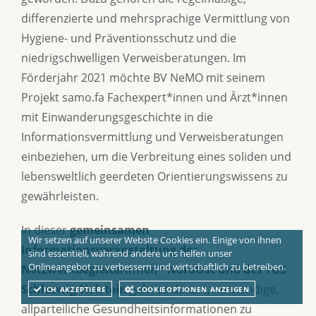
differenzierte und mehrsprachige Vermittlung von
Hygiene- und Präventionsschutz und die
niedrigschwelligen Verweisberatungen. Im
Förderjahr 2021 möchte BV NeMO mit seinem
Projekt samo.fa Fachexpert*innen und Ärzt*innen
mit Einwanderungsgeschichte in die
Informationsvermittlung und Verweisberatungen
einbeziehen, um die Verbreitung eines soliden und
lebensweltlich geerdeten Orientierungswissens zu
gewährleisten.
In dieser
gemeinsamen
Wir setzen auf unserer Website Cookies ein. Einige von ihnen
Informationsveranstaltung der
sind essentiell, während andere uns helfen unser
Onlineangebot zu verbessern und wirtschaftlich zu betreiben.
Netzwerkbegleiterinnen* NordOst und des TGS
Schleswig-Holstein
geht es darum, notwendige,
ICH AKZEPTIERE
COOKIEOPTIONEN ANZEIGEN
allparteiliche Gesundheitsinformationen zu