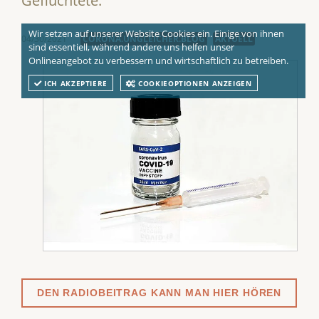
Geflüchtete.
Wir setzen auf unserer Website Cookies ein. Einige von ihnen
04/30/2021
CORONA.UNGLEICHER.BLOG
AKTUELL
sind essentiell, während andere uns helfen unser
Onlineangebot zu verbessern und wirtschaftlich zu betreiben.
ICH AKZEPTIERE
COOKIEOPTIONEN ANZEIGEN
DEN RADIOBEITRAG KANN MAN HIER HÖREN