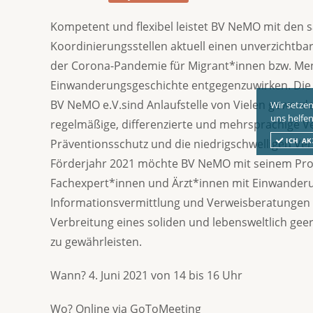
Kompetent und flexibel leistet BV NeMO mit den 
Koordinierungsstellen aktuell einen unverzichtbar
der Corona-Pandemie für Migrant*innen bzw. Me
Einwanderungsgeschichte entgegenzuwirken. Die
BV NeMO e.V.sind Anlaufstelle von Vielen geword
Wir setzen
uns helfen
regelmäßige, differenzierte und mehrsprachige V
ICH AK
Präventionsschutz und die niedrigschwelligen Ve
Förderjahr 2021 möchte BV NeMO mit seinem Pro
Fachexpert*innen und Ärzt*innen mit Einwanderu
Informationsvermittlung und Verweisberatungen 
Verbreitung eines soliden und lebensweltlich ge
zu gewährleisten.
Wann? 4. Juni 2021 von 14 bis 16 Uhr
Wo? Online via GoToMeeting