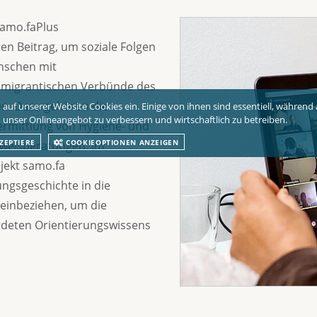
samo.faPlus
en Beitrag, um soziale Folgen
nschen mit
 migrantischen Verbünde des
en. Dazu gehören die
 auf unserer Website Cookies ein. Einige von ihnen sind essentiell, während
 unser Onlineangebot zu verbessern und wirtschaftlich zu betreiben.
ermittlung von Hygiene- und
ZEPTIERE
COOKIEOPTIONEN ANZEIGEN
rweisberatungen. Im
jekt samo.fa
ngsgeschichte in die
einbeziehen, um die
erdeten Orientierungswissens