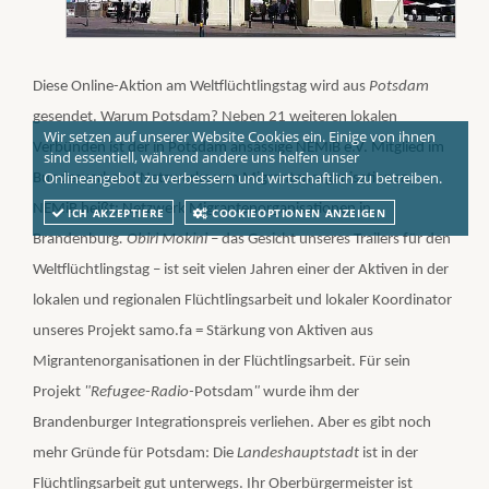
Diese Online-Aktion am Weltflüchtlingstag wird aus
Potsdam
gesendet. Warum Potsdam? Neben 21 weiteren lokalen
Wir setzen auf unserer Website Cookies ein. Einige von ihnen
Verbünden ist der in Potsdam ansässige NEMiB e.V. Mitglied im
sind essentiell, während andere uns helfen unser
Onlineangebot zu verbessern und wirtschaftlich zu betreiben.
Bundesverband Netzwerke von Migrantenorganisationen.
NEMiB heißt: Netzwerk Migrantenorganisationen in
ICH AKZEPTIERE
COOKIEOPTIONEN ANZEIGEN
Brandenburg
. Obiri Mokini
– das Gesicht unseres Trailers für den
Weltflüchtlingstag – ist seit vielen Jahren einer der Aktiven in der
lokalen und regionalen Flüchtlingsarbeit und lokaler Koordinator
unseres Projekt samo.fa = Stärkung von Aktiven aus
Migrantenorganisationen in der Flüchtlingsarbeit.
F
ür sein
Projekt
"Refugee-Radio-
Potsdam
"
wurde ihm der
Brandenburger Integrationspreis verliehen. Aber es gibt noch
mehr Gründe für Potsdam: Die
Landeshauptstadt
ist in der
Flüchtlingsarbeit gut unterwegs. Ihr Oberbürgermeister ist