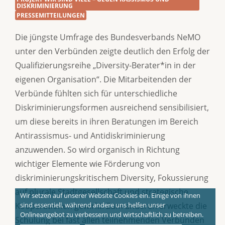
DISKRIMINIERUNG
PRESSEMITTEILUNGEN
Die jüngste Umfrage des Bundesverbands NeMO
unter den Verbünden zeigte deutlich den Erfolg der
Qualifizierungsreihe „Diversity-Berater*in in der
eigenen Organisation“. Die Mitarbeitenden der
Verbünde fühlten sich für unterschiedliche
Diskriminierungsformen ausreichend sensibilisiert,
um diese bereits in ihren Beratungen im Bereich
Antirassismus- und Antidiskriminierung
anzuwenden. So wird organisch in Richtung
wichtiger Elemente wie Förderung von
diskriminierungskritischem Diversity, Fokussierung
auf plurale Stadtgesellschaft und strategische
Wir setzen auf unserer Website Cookies ein. Einige von ihnen
sind essentiell, während andere uns helfen unser
Kooperationen gewirkt. Zum anderen erweckte die
Onlineangebot zu verbessern und wirtschaftlich zu betreiben.
Schulung bei fast allen teilnehmenden Verbünden