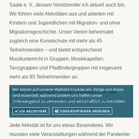
Saale e. V., dessen Vorsitzender ich aktuell auch bin.
Wir führen viele Aktivitäten aus und arbeiten mit
Kindern und Jugendlichen mit Migration- und ohne
Migrationsgeschichte. Unser Verein beheimatet
zugleich eine Kunstschule mit mehr als 45
Teilnehmenden – und bietet entsprechend
Musikunterricht in Gruppen, Musikkapellen,
Tanzgruppen und Pfadfindergruppen mit insgesamt
mehr als 85 Teilnehmenden an.
Wir setzen auf unserer Website Cookies ein. Einige von ihnen
2. Welche Aktivitäten deines Vereines aus den
sind essentiell, während andere uns helfen unser
Jahren 2020 und 2021 möchtest du besonders
Onlineangebot zu verbessern und wirtschaftlich zu betreiben.
hervorheben?
ICH AKZEPTIERE
COOKIEOPTIONEN ANZEIGEN
Jede Aktivität ist für uns etwas Besonderes. Wir
mussten viele Veranstaltungen während der Pandemie