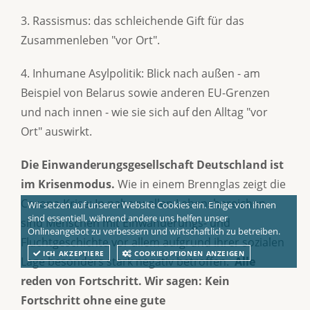
3. Rassismus: das schleichende Gift für das
Zusammenleben "vor Ort".
4. Inhumane Asylpolitik: Blick nach außen - am
Beispiel von Belarus sowie anderen EU-Grenzen
und nach innen - wie sie sich auf den Alltag "vor
Ort" auswirkt.
Die Einwanderungsgesellschaft Deutschland ist
im Krisenmodus.
Wie in einem Brennglas zeigt die
Corona-Krise: In nahezu allen Lebensbereichen
Wir setzen auf unserer Website Cookies ein. Einige von ihnen
sind essentiell, während andere uns helfen unser
sind Menschen mit Einwanderungs- und
Onlineangebot zu verbessern und wirtschaftlich zu betreiben.
Fluchtgeschichte vor allem aufgrund ihrer sozialen
ICH AKZEPTIERE
COOKIEOPTIONEN ANZEIGEN
Lage besonders stark negativ betroffen.
Alle
reden von Fortschritt. Wir sagen: Kein
Fortschritt ohne eine gute