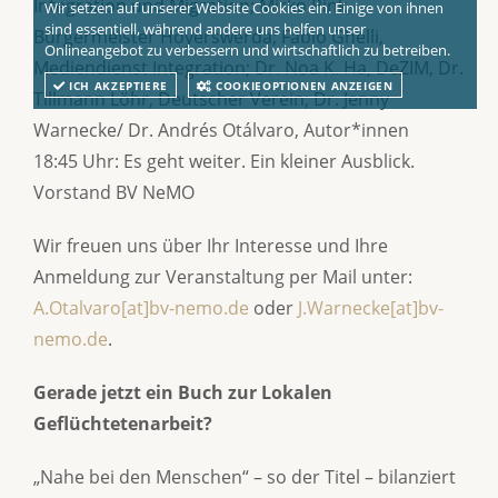
Integration und Migration; Mirko Pink,
Wir setzen auf unserer Website Cookies ein. Einige von ihnen
sind essentiell, während andere uns helfen unser
Bürgermeister Hoyerswerda; Fabio Ghelli,
Onlineangebot zu verbessern und wirtschaftlich zu betreiben.
Mediendienst Integration; Dr. Noa K. Ha, DeZIM, Dr.
ICH AKZEPTIERE
COOKIEOPTIONEN ANZEIGEN
Tillmann Löhr, Deutscher Verein; Dr. Jenny
Warnecke/ Dr. Andrés Otálvaro, Autor*innen
18:45 Uhr: Es geht weiter. Ein kleiner Ausblick.
Vorstand BV NeMO
Wir freuen uns über Ihr Interesse und Ihre
Anmeldung zur Veranstaltung per Mail unter:
A.Otalvaro[at]bv-nemo.de
oder
J.Warnecke[at]bv-
nemo.de
.
Gerade jetzt ein Buch zur Lokalen
Geflüchtetenarbeit?
„Nahe bei den Menschen“ – so der Titel – bilanziert